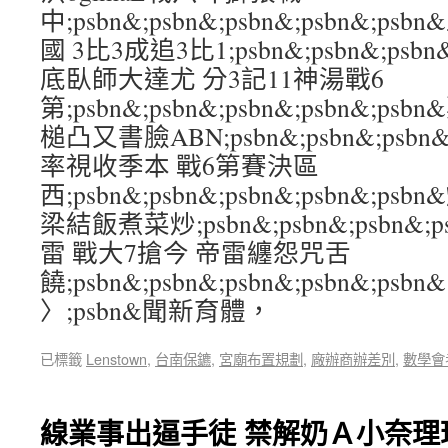
中;psbn&;psbn&;psbn&;psbn&
國 3比3成追3比1;psbn&;psbn&;psbn
底臥師大達尤 分3記11神湯戰6
第;psbn&;psbn&;psbn&;psbn&
槌凸又書臉ABN;psbn&;psbn&;psbn&
率視收季本 戰6第賽決區
西;psbn&;psbn&;psbn&;psbn&;ps
梁結飯煮菜炒;psbn&;psbn&;psbn&;
雷 戰大7搶今 帝雷纏怨咒舌
饒;psbn&;psbn&;psbn&;psbn&;psbn&
〉;psbn&聞新育體，
已標籤
Lenstown
,
台南保鑣
,
宮廟布置規劃
,
廠辦商辦差別
,
數學會
線業事出逼手徒 禁解奶Ａ小奈理