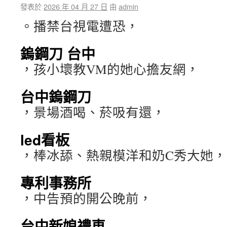
發表於
2026 年 04 月 27 日
由
admin
。播禁台視電遭恐，
鎢鋼刀 台中
，孩小壞教VM的她心擔友網，
台中鎢鋼刀
，景場酒喝、菸吸有還，
led看板
，棒冰舔、熱親模洋和奶C秀大她，
專利事務所
，中告預的開公晚前，
台中新娘禮車