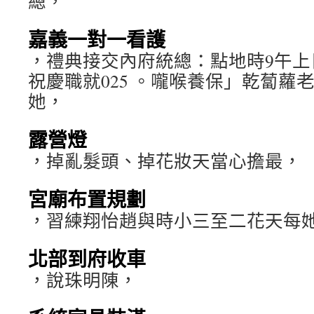
總，
嘉義一對一看護
，禮典接交內府統總：點地時9午上日
祝慶職就025 。嚨喉養保」乾蔔蘿
她，
露營燈
，掉亂髮頭、掉花妝天當心擔最，
宮廟布置規劃
，習練翔怡趙與時小三至二花天每
北部到府收車
，說珠明陳，