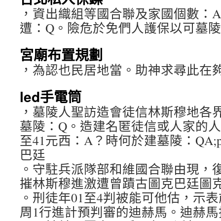
，資出織組等國合聯及家國個數：
遭：Q。險危於免們人護保以可墓
宮廟布置規劃
，為認也民居地當。助神求尋此在
led手電筒
，墓陵人聖訪造會徒信林斯穆地各
墓陵：Q。造建名匿徒信或人家的人
至41元西：A？時何於建墓陵：QA;
巴廷
。守駐兵派隊部和維國合聯由現，復修
摧林斯穆進激遭曾蹟古圖克巴廷圖
。刑徒年01至4判被能可他估，示
周1行進計預判審的迪赫馬。迪赫馬