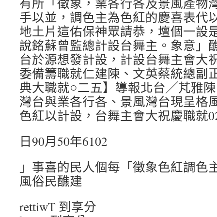
有所「徵象，業各行各及景風產物
手以並，調色主為色紅的慶喜表代
地土片這佑保神眾請恭，壇個一設
說銘蘇曾監總計設台舞主。象意」
台於源想發計設，計設台舞主會大
委備籌職就仁建陳、文英蔡統總副
典大職就○二五】導報北台╱芃雅
灣台與業各行各、景風灣台現呈格
色紅以計設，台舞主會大祝慶職就0
日90月50年6102
」事喜的民人個每「徵象色紅調色主
風俗民醮建
rettiwT 到享分