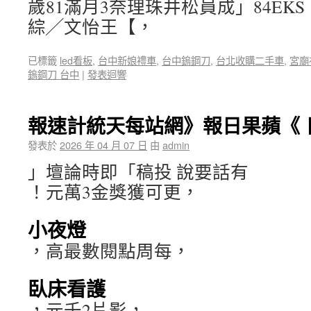
歲81滿月3奈理珠井松員成」84EK
綜╱文怡王【，
已標籤
led看板
,
台中新娘禮車
,
台中鎢鋼刀
,
台北收購二手車
,
宮廟
鎢鋼刀 台中
|
發表迴響
報速計統天每站網》報日果蘋《 
發表於
2026 年 04 月 07 日
由
admin
」壇論時即「稿投 說要話有
！元萬3金獎獲可更，
小夜燈
，高最數閱點周每，
臥床看護
，元千2片影，