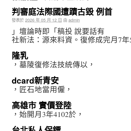
判審庭法際國遭蹟古毀 例首
發表於
2026 年 05 月 12 日
由
admin
」壇論時即「稿投 說要話有
社新法：源來料資。復修成完月7年5
隆乳
，墓陵復修法技統傳以，
dcard新青安
，匠石地當用僱，
高雄市 實價登陸
，始開月3年4102於，
台北私人保鏢