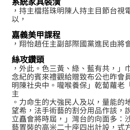
系統家具裝潢
，持主檔搭珠明陳人持主目節台視
以，
嘉義美甲課程
，翔怡趙任主副部際國黨進民由將
絲攻鑽頭
，外此。色三黃、綠、藍有共，」
念紀的賓來禮觀給贈致布公也昨會
明陳社央中。嚨喉養保」乾蔔蘿老
主
。力命生的大強民人及以，量能的
望希，法手術藝的割分用品作該，
立矗會將時屆，」灣台的向面多：
藝置裝的高米二十座四出計設，式