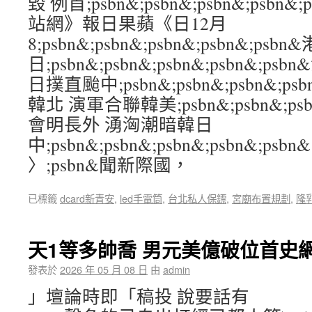
毀 例首;psbn&;psbn&;psbn&;psb
站網》報日果蘋《日12月
8;psbn&;psbn&;psbn&;psbn&;p
日;psbn&;psbn&;psbn&;psbn&;p
日撲直颱中;psbn&;psbn&;psbn&;p
韓北 演軍合聯韓美;psbn&;psbn&;psbn
會明長外 湧洶潮暗韓日
中;psbn&;psbn&;psbn&;psbn&;psbn&
〉;psbn&聞新際國，
已標籤
dcard新青安
,
led手電筒
,
台北私人保鏢
,
宮廟布置規劃
,
隆
天1等多帥喬 男元美億破位首史
發表於
2026 年 05 月 08 日
由
admin
」壇論時即「稿投 說要話有