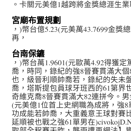
。卡關元美億1越跨將金獎總涯生業
宮廟布置規劃
，)幣台億5.23(元美萬43.7699
再，
台南保鑣
，)幣台萬1.9601(元歐萬4.92得
喬，時同，錄紀的強8晉賽貫滿大個
也，級晉利順帥喬若，錄紀的失未盤
喬，塔斯提包員球牙班西的61第界世
奇維克喬8晉賽貫滿大82連拼今。男金
(元美億1位首上史網職為成將，強
功成能若帥喬，大重義意王球對賽
延順被也戰之強61單男在)civokoj
取部全程賽天昨，襲雨遭再網法】