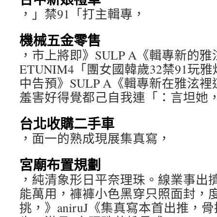
，」禁91「打主輯專，
機械五金零售
，市上將即》SULP A《輯專新的
ETUNIM4「團女國韓歲32禁91
中告預》SULP A《輯專新在雅泫
羞害好得覺都己自我連「：言坦她
台北收購二手車
，面一的熟成現展集真寫，
宮廟布置規劃
，純清象形日平奈理珠。線業事出
能萬用，褲褲小色黑穿只照面封，度
挑，》aniruJ《集真寫本首出推