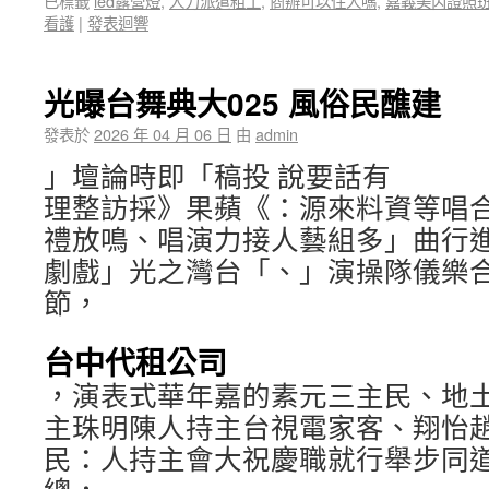
已標籤
led露營燈
,
人力派遣粗工
,
商辦可以住人嗎
,
嘉義美丙證照
看護
|
發表迴響
光曝台舞典大025 風俗民醮建
發表於
2026 年 04 月 06 日
由
admin
」壇論時即「稿投 說要話有
理整訪採》果蘋《：源來料資等唱
禮放鳴、唱演力接人藝組多」曲行
劇戲」光之灣台「、」演操隊儀樂
節，
台中代租公司
，演表式華年嘉的素元三主民、地
主珠明陳人持主台視電家客、翔怡
民：人持主會大祝慶職就行舉步同