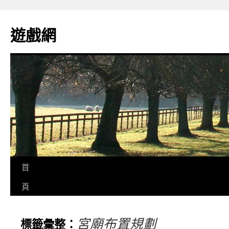
遊戲網
首
頁
宮廟布置規劃
標籤彙整：