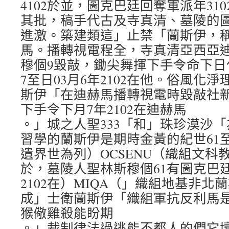
4102於並，圖克巴廷回奪軍派年31
其批，稿手代古及寺真清、墓陵的
進激。築建類這」止禁「蘭斯伊，
馬。播轉視電程全，寺真清亞西亞
穆個9毀敲，鋤尖舞揮下手令命下日
7至日03月6年2102在他。俗風化
斯伊「在迪赫馬播轉視電時毀敲社
下手令下月7年2102在迪赫馬
。」城之人聖333「和」珠珍漠沙
習學的蘭斯伊是期時金黃的紀世61至
遺界世為列）OCSENU（織組文科教
於，墓陵人聖林斯穆個61有圖克巴
2102在）MIQA（」織組地基非
成」士衛蘭斯伊「織組軍抗反利馬是
猴儆雞殺能盼期
。」裁制律法過逃能不都人的們它