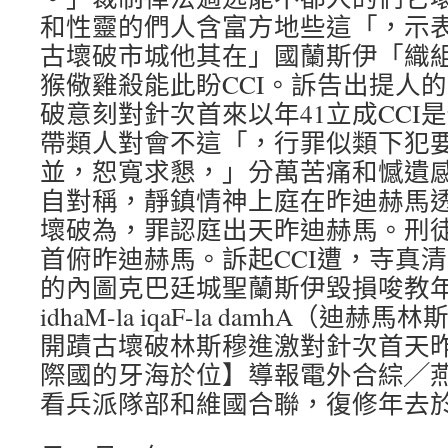
和性靈的們人含富方地些這「，示
古壞破市城他其在」國蘭斯伊「織
猴儆雞殺能此盼CCI。訴告出提人
破意刻對針次首來以年41立成CCI
帶類人對會不這「，行罪似類下犯
並，恕寬求懇，」分萬苦痛和憾遺
自對稱，靜鎮情神上庭在昨迪赫馬
壞破為，罪認庭出天昨迪赫馬。刑徒
首俯昨迪赫馬。訴起CCI遭，寺真清
的內圖克巴廷城聖蘭斯伊毀損唆教年2
idhaM-la iqaF-la damhA（
開蹟古壞破林斯穆進激對針次首天昨
際國的牙海於位】導報電外合綜╱
看兵派隊部和維國合聯，復修年去