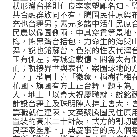
狀形灣台將則仁良李家塑雕名知、
共合融群族同不有，騰圖民住原與
充也台舞另；素元多諸中活生民庶
民農以像圖側兩，中其穿貫等景地
梅，熊黑灣台括包，力命生的海與
舞，說也銘蘇曾。色景的性表代灣
玉有側左；等城金載億、閣魯太有
而；軌接界世與表代，案圖球地的
左，」梢眉上喜「徵象，梢樹花梅
花國、旗國有方上正台舞，題主為
人、地土「以會大祝慶職就，說銘
計設台舞主及珠明陳人持主會大，
籌職就仁建陳、文英蔡騰圖民住原
置裝的高米二十計設，式方的割切
良李家塑雕。」典慶事喜的民人個