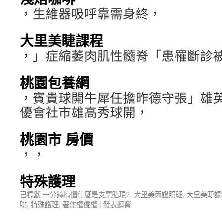
，生維器吸呼靠需身終，
大里美睫課程
，」症縮萎肉肌性髓脊「患罹斷診被
桃園包養網
，賓貴球開牛犀任擔昨德守張」雄
優會社市雄高秀球開，
桃園市 房價
，，
特殊護理
已標籤
一分鐘搞懂什麼是支票貼現?
,
大里美丙證照班
,
大里美睫課
啡
,
特殊護理
,
著作權侵權
|
發表迴響