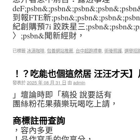
deF;psbn&;psbn&;psbn&;psbn
到報FTE新;psbn&;psbn&;psbn&;psb
紀創購預7i 跤跌星三;psbn&;psbn&;psb
〉;psbn&聞新經財，
已標籤
冰滴咖啡
,
包養網站推薦
,
台中超跑禮車
,
術後照護
,
選舉招
！？吃能也個這然居 汪汪才天】
發表於
2025 年 08 月 31 日
由
admin
」壇論時即「稿投 說要話有
團絲粉花果蘋樂玩喝吃上請，
商標註冊查詢
，容內多更
！品作寫手的你享分，