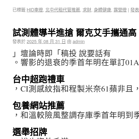
已標籤
HID車燈
,
北屯代租代管推薦
,
求財
,
身體健康
,
露營燈
|
發表
試測體導半進搶 爾克艾手攜通高
發表於
2025 年 08 月 31 日
由
admin
」壇論時即「稿投 說要話有
。響影的退衰的季首年明在單訂01
台中超跑禮車
，CI測感紋指和程製米奈61蘋非且
包養網站推薦
，和溫較險風整調存庫季首年明到季
選舉招牌