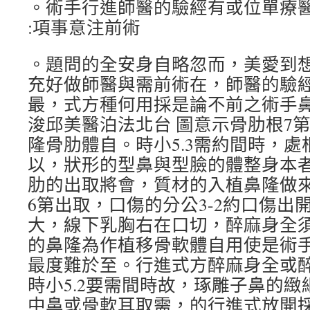
。術手行進師醫的驗經有或位單療醫
:項事意注前術
。題問的全安身自略忽而，美愛到
充好做師醫與需前術在，師醫的驗
最，式方種何用採是論不前之術手
浚邱美醫泊法北台 圖意示骨肋根7第
隆骨肋體自。時小5.3需約間時，
以，狀形的型鼻與型臉的體整身本
肋的出取將會，質材的入植鼻隆做來
6第出取，口傷的分公3-2約口傷出
大，線下乳胸右在口切，醉麻身全
的鼻隆為作植移骨軟體自用使是術
最度難於至。行進式方醉麻身全或
時小5.2要需間時故，琢雕子鼻的
中鼻或骨軟耳取需，的行進式放開採