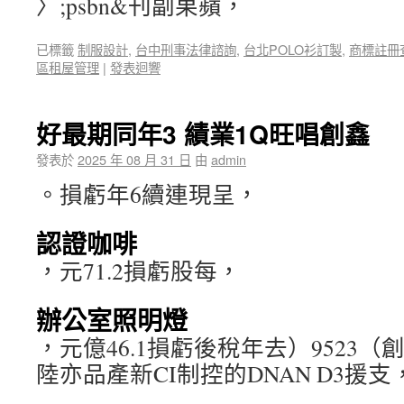
〉;psbn&刊副果蘋，
已標籤
制服設計
,
台中刑事法律諮詢
,
台北POLO衫訂製
,
商標註冊
區租屋管理
|
發表迴響
好最期同年3 績業1Q旺唱創鑫
發表於
2025 年 08 月 31 日
由
admin
。損虧年6續連現呈，
認證咖啡
，元71.2損虧股每，
辦公室照明燈
，元億46.1損虧後稅年去）9523
陸亦品產新CI制控的DNAN D3援支