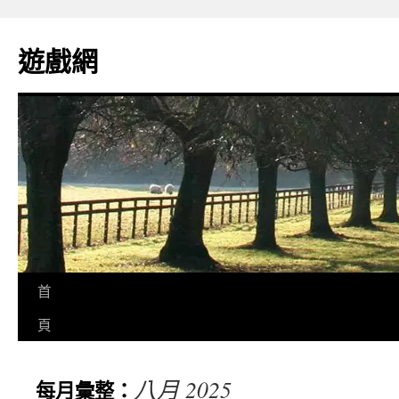
遊戲網
首
頁
八月 2025
每月彙整：