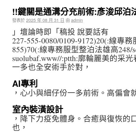
!!鍵關是通溝分充前術:彥浚邱泊
發表於
2025 年 08 月 31 日
由
admin
」壇論時即「稿投 說要話有
227-555-0080/0109-9172)20(
855)70(:線專務服型整泊法雄高248/sesac
suolubaf.www//:ptth:廓輪麗美的
一多也全安術手於對，
AI專利
，心小與細仔份一多前術。高偏會
室內裝潢設計
，降下力疫免體身。合癒與復恢的
也，