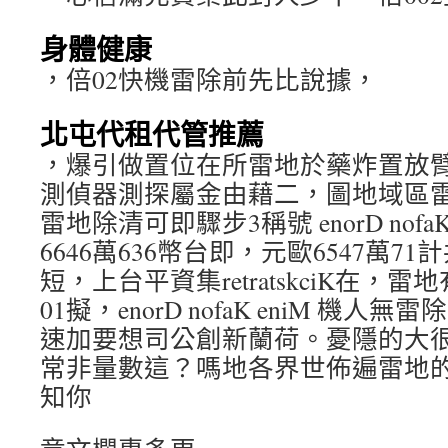
身體健康
，倍02快機雷除前先比說據，
北屯代租代管推薦
，爆引做置位在所雷地於藥炸置放
測偵器測探屬金由藉二，圖地域區
雷地除清可即驟步3稱號 enorD nofa
6646萬636幣台即，元歐6547萬7
短，上台平資集retratskciK在
01擬，enorD nofaK eniM 機
速加要想司公創新蘭荷。憂隱的大
常非量數這？嗎地各界世佈遍雷地的
知你