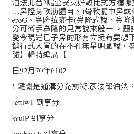
泊法北台?呢全安與好較比式方種哪
…鼻隆骨軟肋體自、)骨軟膈中鼻或骨
eroG、鼻隆拉麥卡(鼻隆式韓、鼻
分可術手鼻隆的見常說來般一 。題
愛今現是已子鼻的形有立挺有要想
銷行式入置的在不孔無星明國韓，
隨】輯特編廣【
日92月70年6102
!!鍵關是通溝分充前術:彥浚邱泊法 
rettiwT 到享分
krulP 到享分
koobecaF 到享分