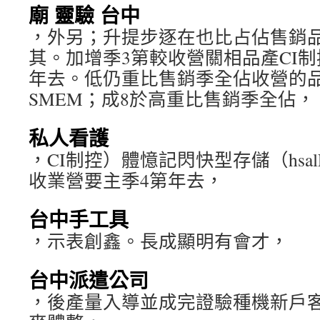
廟 靈驗 台中
，外另；升提步逐在也比占佔售銷
其。加增季3第較收營關相品產CI制控hs
年去。低仍重比售銷季全佔收營的
SMEM；成8於高重比售銷季全佔，
私人看護
，CI制控）體憶記閃快型存儲（hsal
收業營要主季4第年去，
台中手工具
，示表創鑫。長成顯明有會才，
台中派遣公司
，後產量入導並成完證驗種機新戶