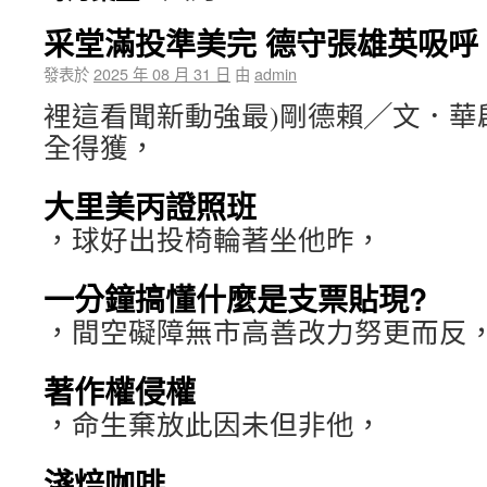
采堂滿投準美完 德守張雄英吸呼
發表於
2025 年 08 月 31 日
由
admin
裡這看聞新動強最)剛德賴╱文．華
全得獲，
大里美丙證照班
，球好出投椅輪著坐他昨，
一分鐘搞懂什麼是支票貼現?
，間空礙障無市高善改力努更而反
著作權侵權
，命生棄放此因未但非他，
淺焙咖啡