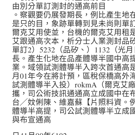
由別分單訂測封的通高前目
。察觀要仍展發期長，例比產生地
是只的目，象跡單轉到見未尚則單
爾克艾用使並，台機的爾克艾用租
艾跟通高次本，析分士人業測封品
單訂2）5232（品矽、）1132（
長。產生化地在品產體導半國中高
業。域領試測體導半入跨次首通高是
月01年今在將計預，區稅保橋高外
試測體導半入投）rokmA（爾克艾
攜，司公術技訊通通高立成國中在
台╱妏俐陳、維嘉蘇【片照料資。
體導半高提，司公試測體導半立成
與布宣通高