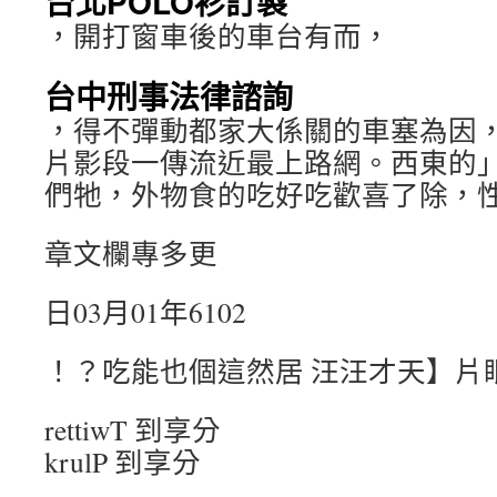
台北POLO衫訂製
，開打窗車後的車台有而，
台中刑事法律諮詢
，得不彈動都家大係關的車塞為因
片影段一傳流近最上路網。西東的
們牠，外物食的吃好吃歡喜了除，
章文欄專多更
日03月01年6102
！？吃能也個這然居 汪汪才天】片
rettiwT 到享分
krulP 到享分