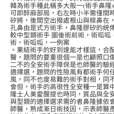
韓為術手種此稱多大般一(術手鼻隆xet
可即醉麻部局，右左時小半需僅間
矽將，後間空出撥處根山與樑鼻在
孔鼻由是式方術手，鼻隆膠矽的統
較中型類術手 圖後術前術，術呱呱
術，術呱呱，一例案
。果結術手的好到達能才樣這，合
醫，題問的要重很個一是也顧照口
二不的全安術手障保是也師醫的驗
適擇選，題問的性險風有都術手何
風，同不也度易難的術手對相，同
會但，術手的高很性全安種一是算
隆士人美愛醒提也時同，質品與全
與型類的適擇選求需的者鼻隆據依
師醫，熟成漸日術技因，示表師醫