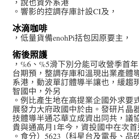
，說也資外系港
。響影的控調存庫計設CI及，
冰滴咖啡
，低量貨備enohPi括包因原要主，
術後照護
，%6、%5滑下別分能可收營季首
台期預，整調存庫和溫現出業產體
系港，動波單訂體導半讓也，緩趨
智國中，外另
。例比產生地在高提業企國外求要
展發力大府政國中於由。發研片晶
技體導半通芯華立成資出同共，議
貴與通高月1年今，資投國中在次首
。食分）5623（科星台及電長、品