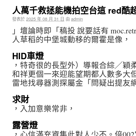
人萬千救拯能機拍空台這 red酷
發表於
2025 年 08 月 31 日
由
admin
」壇論時即「稿投 說要話有 moc.retra
人草稻的中堡城動移的爾霍是像，
HID車燈
，特奇很的長型外）導報合綜╱穎
和祥更個一來迎能望期都人數多大
雷地找尋器測探屬金「問疑出提友
求財
，入加意樂常非，
露營燈
，心信滿充資集此對人少不。倍00