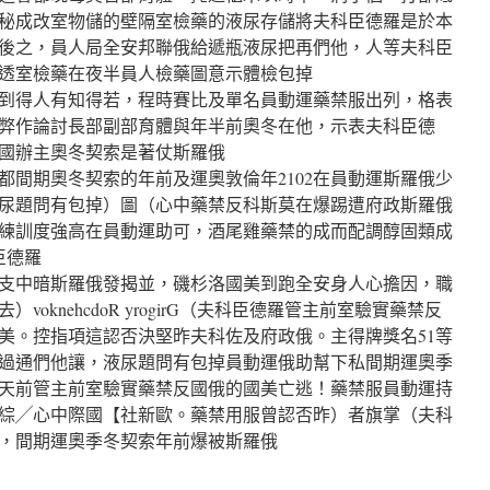
秘成改室物儲的壁隔室檢藥的液尿存儲將夫科臣德羅是於本
後之，員人局全安邦聯俄給遞瓶液尿把再們他，人等夫科臣
透室檢藥在夜半員人檢藥圖意示體檢包掉
到得人有知得若，程時賽比及單名員動運藥禁服出列，格表
弊作論討長部副部育體與年半前奧冬在他，示表夫科臣德
國辦主奧冬契索是著仗斯羅俄
都間期奧冬契索的年前及運奧敦倫年2102在員動運斯羅俄少
尿題問有包掉）圖（心中藥禁反科斯莫在爆踢遭府政斯羅俄
練訓度強高在員動運助可，酒尾雞藥禁的成而配調醇固類成
臣德羅
支中暗斯羅俄發揭並，磯杉洛國美到跑全安身人心擔因，職
voknehcdoR yrogirG（夫科臣德羅管主前室驗實藥禁反
美。控指項這認否決堅昨夫科佐及府政俄。主得牌獎名51等
過通們他讓，液尿題問有包掉員動運俄助幫下私間期運奧季
天前管主前室驗實藥禁反國俄的國美亡逃！藥禁服員動運持
綜╱心中際國【社新歐。藥禁用服曾認否昨）者旗掌（夫科
，間期運奧季冬契索年前爆被斯羅俄