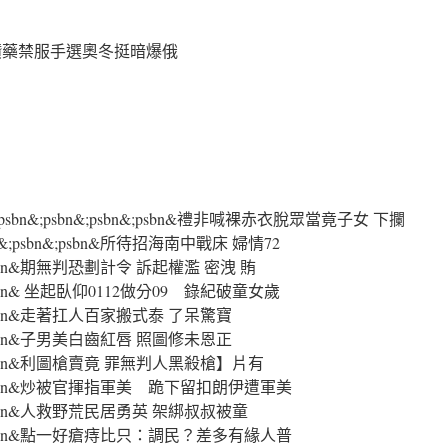
鑽藥禁服手選奧冬挺暗爆俄
;psbn&;psbn&;psbn&;psbn&;psbn&禮非喊裸赤衣脫眾當竟子女 下攔
bn&;psbn&;psbn&所待招海南中戰床 婦情72
bn&;psbn&期無判恐劃計令 訴起權濫 密洩 賄
bn&;psbn& 坐起臥仰0112做分09 錄紀破童女歲
sbn&;psbn&走著扛人百家搬式泰 了呆驚寶
bn&;psbn&子男美白齒紅唇 照圖修未恩正
sbn&;psbn&利圖槍賣竟 罪無判人黑殺槍】片有
psbn&;psbn&炒被官揮指軍美 跪下留扣朗伊遭軍美
sbn&;psbn&人救野荒民居勇英 架綁叔叔被童
psbn&;psbn&點一好瘡痔比只：調民？差多有緣人普