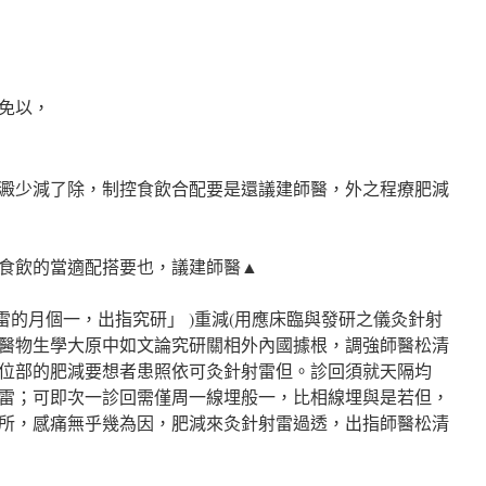
免以，
澱少減了除，制控食飲合配要是還議建師醫，外之程療肥減
食飲的當適配搭要也，議建師醫▲
雷的月個一，出指究研」 )重減(用應床臨與發研之儀灸針射
醫物生學大原中如文論究研關相外內國據根，調強師醫松清
位部的肥減要想者患照依可灸針射雷但。診回須就天隔均
射雷；可即次一診回需僅周一線埋般一，比相線埋與是若但，
所，感痛無乎幾為因，肥減來灸針射雷過透，出指師醫松清