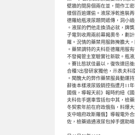
壁牆的間房個兩在並，間作工密
樣個百逾運偷。液尿淨乾進裝再
德羅給瓶液尿題問遞傳，洞小過
。液尿的們他走換須必就，牌獎
子電到收周兩前幕揭奧冬，劃計
羅。況情的藥禁用服飾掩膽大，
。藥禁調特的夫科臣德羅用服有
不發揭管主室驗實社新歐。瓶液
。賽比態狀佳最以，復恢速迅後
合種3出發研家獨他，示表夫科
。聞醜大的弊作藥禁服員動運持
辭後本樣液尿毀銷控指遭月11年去）
國俄，導報天前》報時約紐《國
夫科佐手選車雪括包中其，檢藥
冬契索年前在府政俄指，料爆大
支中暗府政斯羅俄】導報電外合
佐，檢藥過通液尿包掉手選助暗