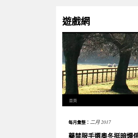
遊戲網
首頁
二月 2017
每月彙整：
藥禁服手選奧冬挺暗爆