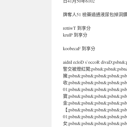
日41月50年6102
牌奪人51 檢藥過通液尿包掉洞
rettiwT 到享分
krulP 到享分
koobecaF 到享分
aidnI ecloD s`occoR divaD
警交被燈紅闖;psbn&;psbn&;ps
擁;psbn&;psbn&;psbn&;ps
收;psbn&;psbn&;psbn&;ps
01;psbn&;psbn&;psbn&;p
寶;psbn&;psbn&;psbn&;ps
金;psbn&;psbn&;psbn&;p
【;psbn&;psbn&;psbn&;
01;psbn&;psbn&;psbn&;p
女;psbn&;psbn&;psbn&;