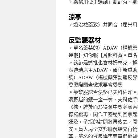
，藥禁用使手選讓」劃計有、期
涼亭
，過沒檢藥致）井同音（屈米用
反監聽器材
，單名藥禁的）ADAW（構機藥禁
運俄】知你報【片照料資。單名
。謗誹是這批也宮林姆林克，據
表迪瑞席主ADAW。驗化新重
調）ADAW（構機藥禁動運反
委奧際國查徹求要會委奧
。藥禁服認否決堅已夫科佐昨。
滑野越的銀一金一奪、夫科佐手
《據，牌獎面33得奪中奧冬契索
德羅讓再，間作工密秘到回拿起
運及，子瓶的封開將再後之，開
安。員人局全安邦聯俄給交再們
藥，單名的液尿換更要需們他知