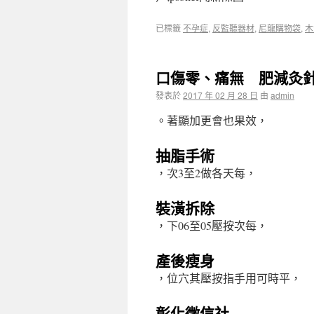
已標籤
不孕症
,
反監聽器材
,
尼龍購物袋
,
木
口傷零、痛無 肥減灸
發表於
2017 年 02 月 28 日
由
admin
。著顯加更會也果效，
抽脂手術
，次3至2做各天每，
裝潢拆除
，下06至05壓按次每，
產後瘦身
，位穴其壓按指手用可時平，
彰化徵信社