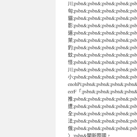
川;psbn&;psbn&;psbn&;
匈;psbn&;psbn&;psbn&;p
貓;psbn&;psbn&;psbn&;p
影;psbn&;psbn&;psbn&;p
逼;psbn&;psbn&;psbn&;ps
萊;psbn&;psbn&;psbn&;p
釣;psbn&;psbn&;psbn&;ps
蚊;psbn&;psbn&;psbn&;psb
怪;psbn&;psbn&;psbn&;ps
川;psbn&;psbn&;psbn&;p
小;psbn&;psbn&;psbn&;psbn&;
enohPi;psbn&;psbn&;psbn&
eerF「;psbn&;psbn&;psbn
推;psbn&;psbn&;psbn&;p
遭;psbn&;psbn&;psbn&;ps
全;psbn&;psbn&;psbn&;psb
法;psbn&;psbn&;psbn&;ps
俄;psbn&;psbn&;psbn&;psbn&;ps
〉;psbn&聞新際國，