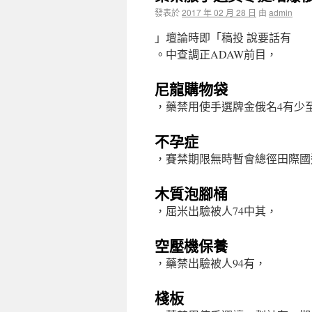
發表於
2017 年 02 月 28 日
由
admin
」壇論時即「稿投 說要話有
。中查調正ADAW前目，
尼龍購物袋
，藥禁用使手選牌金俄名4有少
不孕症
，賽禁期限無時暫會總徑田際國
木質泡腳桶
，屈米出驗被人74中其，
空壓機保養
，藥禁出驗被人94有，
棧板