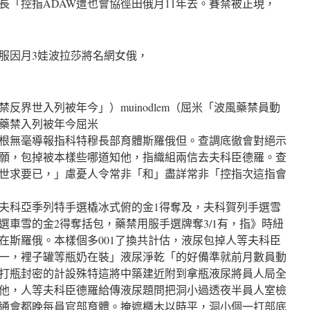
長「控指ADAW遭也會協徑田俄月11年去。賽禁被正現，
服因月3娃波拉莎將名網女俄，
反界世入列被年今」）muinodlem（屈米「波風藥禁員動
藥禁入列被年今屈米
根無毫導報指科特穆長部育體斯羅俄但。查調底徹會對絕示
助願，包掉被本樣些哪道知他，指織組兩信去夫科臣德羅。查
界世求要已，」慮憂人令常非「和」盡詳常非「控指次這指會
夫科亞季列特手選橇冰式俯的金1得奪及，夫科賀列手選雪
選車雪的金2得奪括包，藥禁用服手選牌奪3/1有，指》時紐
在斯羅俄。本樣個多001了換共計估，液尿包掉人等夫科臣
一，裡子罐等瓶奶在裝」液尿淨乾「的好備準就前月數員動
打瓶封密的計設殊特這將中築建近附到拿瓶液尿將員人局全
他，人等夫科臣德羅給傳液尿題問把洞小過透夜半員人室檢
通會都晚每員官部育體。掩遮櫃木以時平，洞小個一打部底