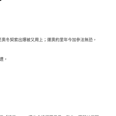
至奧冬契索出爆被又周上；運奧約里年今加參法無恐，
遭，