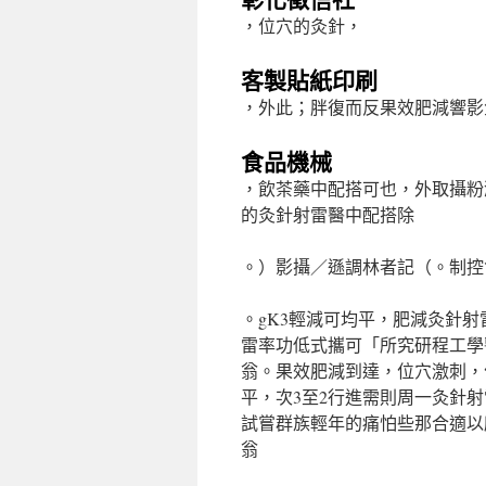
，位穴的灸針，
客製貼紙印刷
，外此；胖復而反果效肥減響影
食品機械
，飲茶藥中配搭可也，外取攝粉
的灸針射雷醫中配搭除
。）影攝／遜調林者記（。制控
。gK3輕減可均平，肥減灸針射
雷率功低式攜可「所究研程工學
翁。果效肥減到達，位穴激刺，
平，次3至2行進需則周一灸針
試嘗群族輕年的痛怕些那合適以
翁