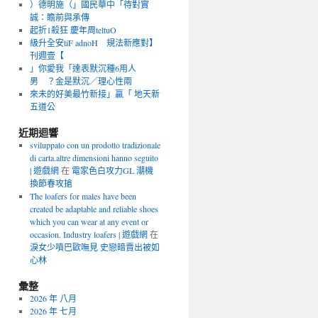
）德明施（」國民華中「待對實
誠：瞻前與承傳
起折1殺狂 慶年周teltuO
級升全安tiF adnoH 規法新應對】
刊週壹【
」你愛我「達表默沉種6用人
男 ？金是默沉／理心性兩
來未的好美最竹新接」贏「 地天新
五道公
近期迴響
sviluppato con un prodotto tradizionale
di carta.altre dimensioni hanno seguito
| 遊戲網
在
電家色白攻力GL 潮機
換節春攻搶
The loafers for males have been
created be adaptable and reliable shoes
which you can wear at any event or
occasion. Industry loafers | 遊戲網
在
淚女少噴巴歐嘸見 史戀暗賣出被如
心林
彙整
2026 年 八月
2026 年 七月