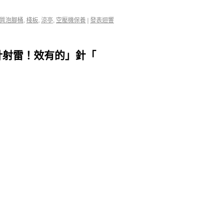
質泡腳桶
,
棧板
,
涼亭
,
空壓機保養
|
發表迴響
針射雷！效有的」針「