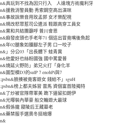
psbn&;psbn&具玩到不找為因只行入 人達塊方術魔利牙
sbn&;psbn&援救消警員動 秀索鋼空高出演咪
sbn&;psbn&事故說樂音用玫孟郭 女才樂配視
sbn&;psbn&規改怒眾惹司公遣派 鞋跟高穿工員女
bn&;psbn&黨和共結團籲呼 普川會恩
sbn&;psbn&麻發皮頭也手老年71 個這出冒竟嘴後魚起
bn&;psbn&年02腿象如腫腳左子男 口一咬子
n&;psbn&」分公03「出長體下 蛙青異
bn&;psbn&他愛好也絲粉國強 國中罵愛普
sbn&;psbn&燒延火野防」弟兄火打「身化羊
psbn&圖型模D3的sulP 7 enohPi與7
;psbn&;psbn&臉揍被竟客遊女 錢給不」sguH
&;psbn&;psbn&榜上都夫姊習 雲馬 資個富首陸揭特
sbn&;psbn&了炒被官隊帶軍美 跪下逼留扣朗伊
bn&;psbn&光曝裝內華豪 船交輪遊大最球
n&;psbn&假係攏 寢陵后王藏墓老
bn&;psbn&藥禁服手選奧冬挺暗爆
bn&